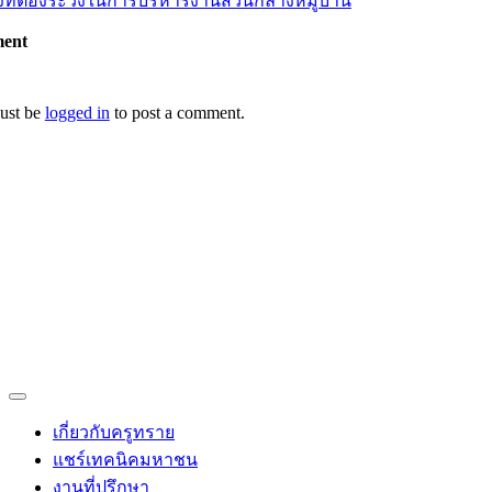
ิ่งที่ต้องระวังในการบริหารงานส่วนกลางหมู่บ้าน
ent
ust be
logged in
to post a comment.
Sandy Supitcha
ที่ปรึกษาโครงการบ้านจัดสรร
Toggle
Navigation
เกี่ยวกับครูทราย
แชร์เทคนิคมหาชน
งานที่ปรึกษา