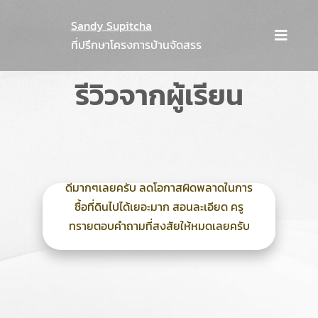
Skip
Sandy Supitcha
to
Toggle
ที่ปรึกษาโครงการบ้านจัดสรร
content
Naviga
เกี่ยวกั
รีวิวจากผู้เรียน
แชร์เทค
งานที่ปร
ดีมากๆเลยครับ ลดโอกาสผิดพลาดในการ
ซื้อที่ดินไปได้เยอะมาก สอนละเอียด ครู
คอร์สเรี
ทรายตอบคำถามที่สงสัยให้หมดเลยครับ
Sandy 
ซอฟต์แวร