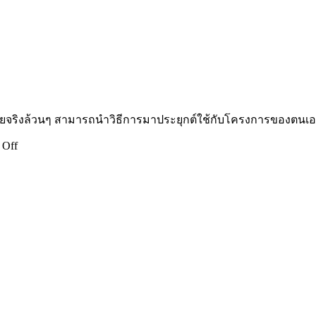
ริงล้วนๆ สามารถนำวิธีการมาประยุกต์ใช้กับโครงการของตนเองไ
on
 Off
Toto
Toetae