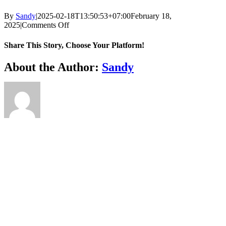
By
Sandy
|
2025-02-18T13:50:53+07:00
February 18,
on
2025
|
Comments Off
Pantawat
Artsirimanachai
Share This Story, Choose Your Platform!
Facebook
X
Reddit
LinkedIn
WhatsApp
Telegram
Tumblr
Pinterest
Vk
Xing
Email
About the Author:
Sandy