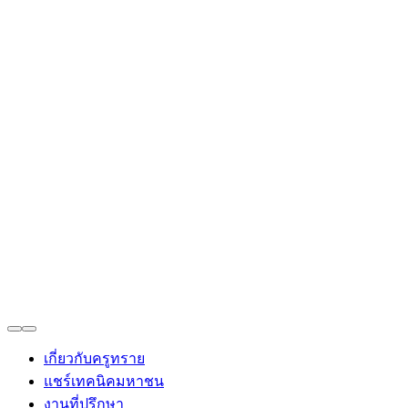
Sandy Supitcha
ที่ปรึกษาโครงการบ้านจัดสรร
Toggle
Navigation
เกี่ยวกับครูทราย
แชร์เทคนิคมหาชน
งานที่ปรึกษา